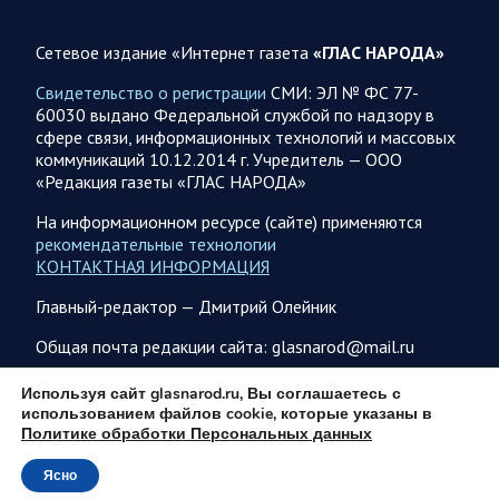
08.08.2026 09:04
Саратовская область
На Кумысной поляне Саратове проводится
Сетевое издание «Интернет газета
«ГЛАС НАРОДА»
дератизация
Свидетельство о регистрации
СМИ: ЭЛ № ФС 77-
Как сообщили в министерстве природных ресурсов и
60030 выдано Федеральной службой по надзору в
экологии области, обработку территории отравляющим
сфере связи, информационных технологий и массовых
веществом планируется произвести с 7 по 10 августа…
коммуникаций 10.12.2014 г. Учредитель — ООО
«Редакция газеты «ГЛАС НАРОДА»
08.08.2026 08:34
Саратовская область
На информационном ресурсе (сайте) применяются
Бусаргин: Уважаемые спортсмены, тренеры, участники
рекомендательные технологии
физкультурного движения, ветераны и любители
КОНТАКТНАЯ ИНФОРМАЦИЯ
спорта! Поздравляю вас с Днем физкультурника
Главный-редактор — Дмитрий Олейник
Поздравление Губернатора Саратовской области:
Саратовская область всегда была одним из центров
Общая почта редакции сайта: glasnarod@mail.ru
развития спортивной культуры. Успехи…
ПОДПИСКА
Используя сайт glasnarod.ru, Вы соглашаетесь с
использованием файлов cookie, которые указаны в
08.08.2026 08:12
Спецоперация
Политике обработки Персональных данных
Заявление Минобороны РФ на утро 8 августа 2026 года
Ясно
© 2013 - 2026
Сегодня ночью Вооруженными Силами Российской