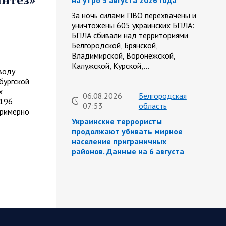
на утро 5 августа 2026 года
За ночь силами ПВО перехвачены и
уничтожены 605 украинских БПЛА:
БПЛА сбивали над территориями
Белгородской, Брянской,
Владимирской, Воронежской,
Калужской, Курской,…
воду
бургской
х
06.08.2026
Белгородская
-196
07:53
область
примерно
Украинские террористы
продолжают убивать мирное
население приграничных
районов. Данные на 6 августа
За прошедшие сутки армия трусов и
убийц, будучи не в силах ничего
противопоставить на поле боя,
атаковала гражданское население
Белгородской…