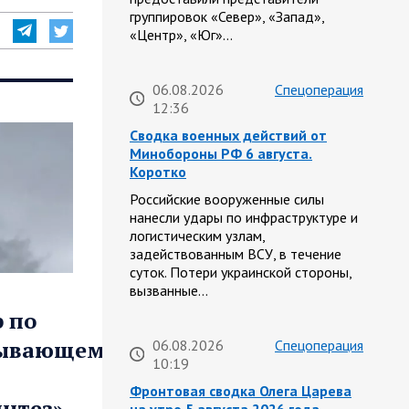
группировок «Север», «Запад»,
«Центр», «Юг»…
06.08.2026
Спецоперация
12:36
Сводка военных действий от
Минобороны РФ 6 августа.
Коротко
Российские вооруженные силы
нанесли удары по инфраструктуре и
логистическим узлам,
задействованным ВСУ, в течение
суток. Потери украинской стороны,
вызванные…
 по
тывающему
06.08.2026
Спецоперация
10:19
Фронтовая сводка Олега Царева
нтез»