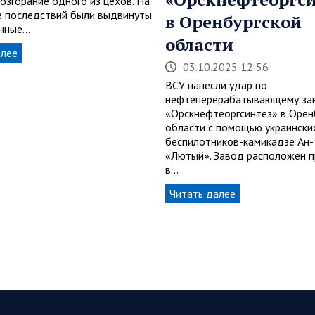
озгорание одного из цехов. На
е последствий были выдвинуты
в Оренбургской
енные…
области
алее
03.10.2025 12:56
ВСУ нанесли удар по
нефтеперерабатывающему за
«Орскнефтеоргсинтез» в Орен
области с помощью украински
беспилотников-камикадзе Ан
«Лютый». Завод расположен 
в…
Читать далее