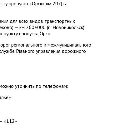
кту пропуска «Орск» км 207) в
ения для всех видов транспортных
еково) — км 260+000 (п. Новоникольск)
 пункту пропуска Орск.
орог регионального и межмуниципального
службе Главного управления дорожного
 можно уточнить по телефонам:
алье»
 – «112»