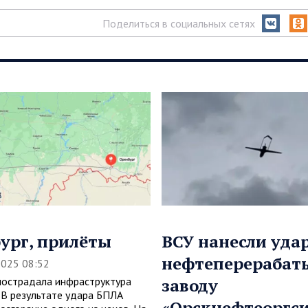
Поделиться в социальных сетях
ург, прилёты
ВСУ нанесли удар
нефтеперераба
2025 08:52
пострадала инфраструктура
заводу
. В результате удара БПЛА
«Орскнефтеоргси