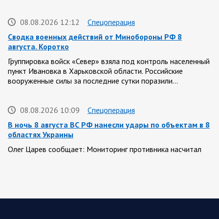
08.08.2026 12:12
Спецоперация
Сводка военных действий от Минобороны РФ 8
августа. Коротко
Группировка войск «Север» взяла под контроль населенный
пункт Ивановка в Харьковской области. Российские
вооруженные силы за последние сутки поразили…
08.08.2026 10:09
Спецоперация
В ночь 8 августа ВС РФ нанесли удары по объектам в 8
областях Украины
Олег Царев сообщает: Мониторинг противника насчитал
151 БПЛА, запущенный с территории России, из которых
якобы «сбиты/подавлены» – 135. В Киеве…
08.08.2026 10:05
Спецоперация
Фронтовая сводка Олега Царева 8 августа 2026 года