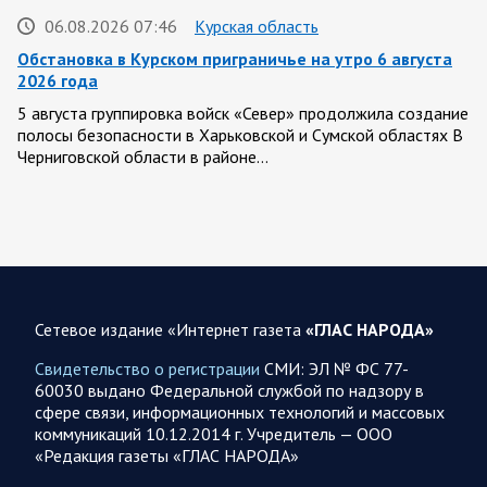
06.08.2026 07:46
Курская область
Обстановка в Курском приграничье на утро 6 августа
2026 года
5 августа группировка войск «Север» продолжила создание
полосы безопасности в Харьковской и Сумской областях В
Черниговской области в районе…
05 АВГУСТА
Сетевое издание «Интернет газета
«ГЛАС НАРОДА»
05.08.2026 21:28
Украина
Олег Царев об Украине к исходу 5 августа 2026 года
Свидетельство о регистрации
СМИ: ЭЛ № ФС 77-
60030 выдано Федеральной службой по надзору в
Агентство Bloomberg утверждает, что в Вене состоялась
сфере связи, информационных технологий и массовых
секретная встреча бывших высокопоставленных
коммуникаций 10.12.2014 г. Учредитель — ООО
чиновников из России, Великобритании, Франции и
«Редакция газеты «ГЛАС НАРОДА»
Германии, на которой…