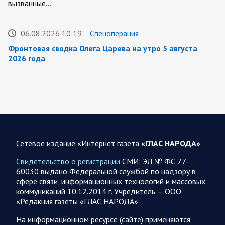
вызванные…
06.08.2026 10:19
Спецоперация
Фронтовая сводка Олега Царева на утро 5 августа
2026 года
За ночь силами ПВО перехвачены и уничтожены 605
украинских БПЛА: БПЛА сбивали над территориями
Белгородской, Брянской, Владимирской, Воронежской,
Калужской, Курской,…
06.08.2026 07:53
Белгородская область
Сетевое издание «Интернет газета
«ГЛАС НАРОДА»
Украинские террористы продолжают убивать мирное
население приграничных районов. Данные на 6 августа
Свидетельство о регистрации
СМИ: ЭЛ № ФС 77-
60030 выдано Федеральной службой по надзору в
За прошедшие сутки армия трусов и убийц, будучи не в
сфере связи, информационных технологий и массовых
силах ничего противопоставить на поле боя, атаковала
коммуникаций 10.12.2014 г. Учредитель — ООО
гражданское население Белгородской…
«Редакция газеты «ГЛАС НАРОДА»
На информационном ресурсе (сайте) применяются
06.08.2026 07:49
Спецоперация