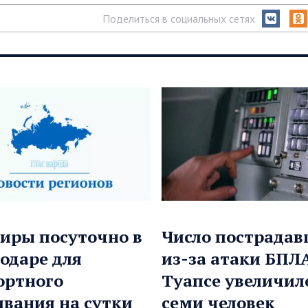
Поделиться в социальных сетях
иры посуточно в
Число пострада
одаре для
из-за атаки БПЛ
ортного
Туапсе увеличил
вания на сутки
семи человек