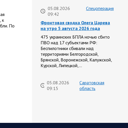
05.08.2026
Спецоперация
09:42
рая
 к
Фронтовая сводка Олега Царева
бли. По
на утро 5 августа 2026 года
475 украинских БПЛА ночью сбито
ПВО над 17 субъектами РФ:
Беспилотники сбивали над
территориями Белгородской,
Брянской, Воронежской, Калужской,
Курской, Липецкой,…
05.08.2026
Саратовская
09:15
область
Санитарно-эпидемиологическая
обстановка в Саратовской
области остается стабильной
Сохранение эпидемиологического
благополучия населения обсудил