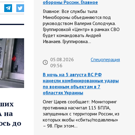
обороны России. Главное
Главное: Все службы тыла
Минобороны объединяются под
руководством Валерия Солодчука.
Группировкой «Центр» в рамках СВО
будет командовать Андрей
Иванаев. Группировка…
05.08.2026
Спецоперация
09:56
В ночь на 5 августа ВС РФ
нанесли комбинированные удары
по военным объектам в 7
областях Украины
Олег Царев сообщает: Мониторинг
вших
противника насчитал 115 БПЛА,
А на
запущенных с территории России, из
которых якобы «сбиты/подавлены»
ось до
– 98. При этом…