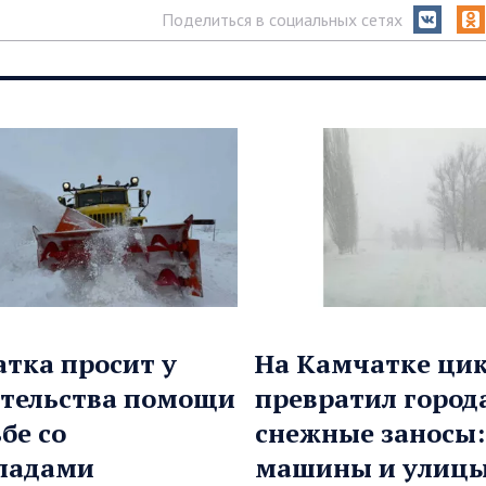
Поделиться в социальных сетях
тка просит у
На Камчатке ци
тельства помощи
превратил города
бе со
снежные заносы:
падами
машины и улиц