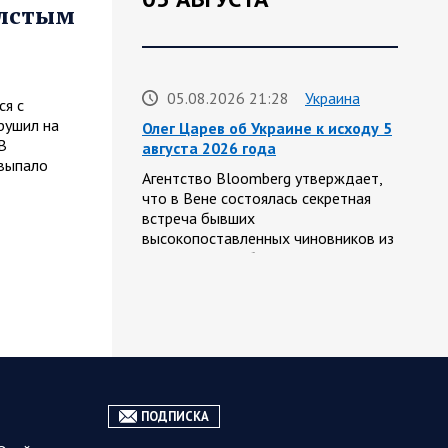
олстым
05.08.2026 21:28
Украина
ся с
рушил на
Олег Царев об Украине к исходу 5
В
августа 2026 года
выпало
Агентство Bloomberg утверждает,
что в Вене состоялась секретная
встреча бывших
высокопоставленных чиновников из
России, Великобритании, Франции и
Германии, на которой…
05.08.2026
Спецоперация
21:26
Фронтовая сводка Олега Царева
на вечер 5 августа
ПОДПИСКА
На Херсонском направлении ВС РФ