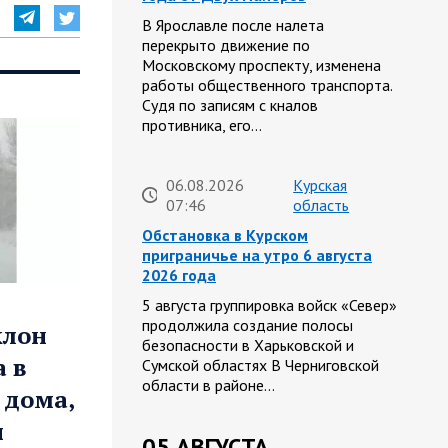
В Ярославле после налета
перекрыто движение по
Московскому проспекту, изменена
работы общественного транспорта.
Судя по записям с кналов
противника, его…
06.08.2026
Курская
07:46
область
Обстановка в Курском
приграничье на утро 6 августа
2026 года
5 августа группировка войск «Север»
продолжила создание полосы
клон
безопасности в Харьковской и
 в
Сумской областях В Черниговской
области в районе…
 дома,
ы
05 АВГУСТА