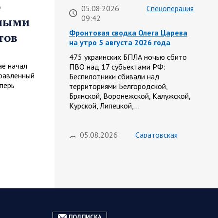
о
05.08.2026
Спецоперация
09:42
вными
Фронтовая сводка Олега Царева
тов
на утро 5 августа 2026 года
475 украинских БПЛА ночью сбито
ае начал
ПВО над 17 субъектами РФ:
правленный
Беспилотники сбивали над
перь
территориями Белгородской,
Брянской, Воронежской, Калужской,
Курской, Липецкой,…
05.08.2026
Саратовская
09:15
область
Санитарно-эпидемиологическая
обстановка в Саратовской
области остается стабильной
Сохранение эпидемиологического
благополучия населения обсудил
губернатор Роман Бусаргин в рамках
ПОДПИСКА