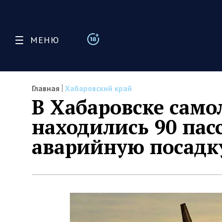
МЕНЮ
Главная
Хабаровский край
В Хабаровске самол
находились 90 пас
аварийную посадк