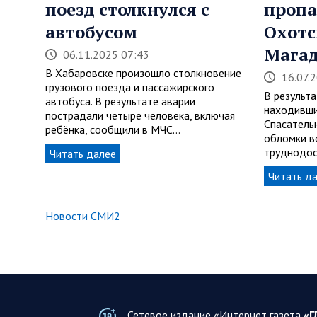
поезд столкнулся с
проп
автобусом
Охотс
Магад
06.11.2025 07:43
В Хабаровске произошло столкновение
16.07.
грузового поезда и пассажирского
В результа
автобуса. В результате аварии
находивши
пострадали четыре человека, включая
Спасатель
ребёнка, сообщили в МЧС…
обломки в
труднодос
Читать далее
Читать д
Новости СМИ2
Сетевое издание «Интернет газета
«Г