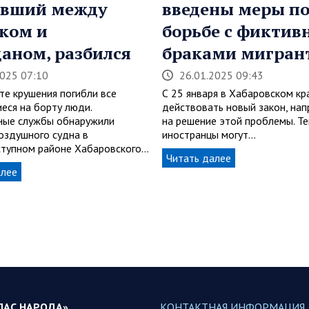
авший между
введены меры п
ком и
борьбе с фикти
аном, разбился
браками мигран
2025 07:10
26.01.2025 09:43
те крушения погибли все
С 25 января в Хабаровском кр
еся на борту люди.
действовать новый закон, на
ные службы обнаружили
на решение этой проблемы. Те
оздушного судна в
иностранцы могут…
тупном районе Хабаровского…
Читать далее
алее
ЛАС НАРОДА»
КОНТАКТНАЯ ИНФОРМАЦИЯ