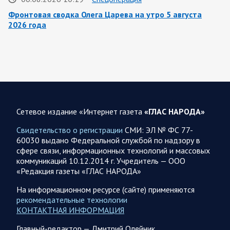
Фронтовая сводка Олега Царева на утро 5 августа
2026 года
За ночь силами ПВО перехвачены и уничтожены 605
украинских БПЛА: БПЛА сбивали над территориями
Белгородской, Брянской, Владимирской, Воронежской,
Калужской, Курской,…
06.08.2026 07:53
Белгородская область
Сетевое издание «Интернет газета
«ГЛАС НАРОДА»
Украинские террористы продолжают убивать мирное
население приграничных районов. Данные на 6 августа
Свидетельство о регистрации
СМИ: ЭЛ № ФС 77-
60030 выдано Федеральной службой по надзору в
За прошедшие сутки армия трусов и убийц, будучи не в
сфере связи, информационных технологий и массовых
силах ничего противопоставить на поле боя, атаковала
коммуникаций 10.12.2014 г. Учредитель — ООО
гражданское население Белгородской…
«Редакция газеты «ГЛАС НАРОДА»
На информационном ресурсе (сайте) применяются
06.08.2026 07:49
Спецоперация
рекомендательные технологии
Сводка на утро 6 августа 2026 года от Двух майоров
КОНТАКТНАЯ ИНФОРМАЦИЯ
В Ярославле после налета перекрыто движение по
Главный-редактор — Дмитрий Олейник