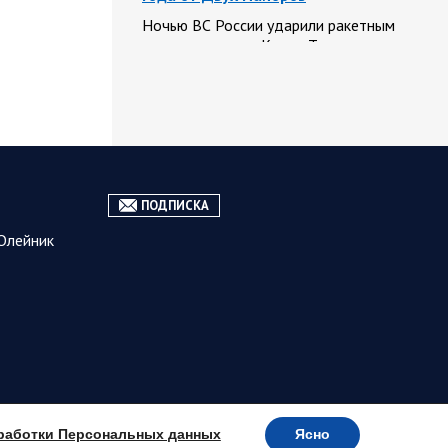
Ночью ВС России ударили ракетным
вооружением по Киеву. Также
прилетело по объектам в
Днепровской, Сумской и Одесской
областям. Ранее поражены…
08.08.2026
Курская
06:48
область
ПОДПИСКА
Обстановка в Курском
приграничье на утро 8 августа
Олейник
2026 года
7 августа группировка войск «Север»
продолжила создание полосы
безопасности в Харьковской и
Сумской областях. На Сумском
направлении Штурмовики ГВ
«Север»…
работки Персональных данных
Ясно
07 АВГУСТА