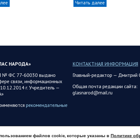
алее
Читать далее
ЛАС НАРОДА»
КОНТАКТНАЯ ИНФОРМАЦИЯ
 № ФС 77-60030 выдано
Главный-редактор — Дмитрий 
фере связи, информационных
Общая почта редакции сайта:
10.12.2014 г. Учредитель —
glasnarod@mail.ru
А»
применяются
рекомендательные
использованием файлов cookie, которые указаны в
Политике об
© 2013 - 2026