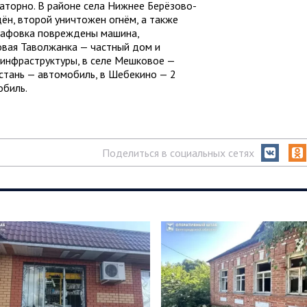
аторно. В районе села Нижнее Берёзово-
н, второй уничтожен огнём, а также
Графовка повреждены машина,
овая Таволжанка — частный дом и
 инфраструктуры, в селе Мешковое —
стань — автомобиль, в Шебекино — 2
обиль.
Поделиться в социальных сетях