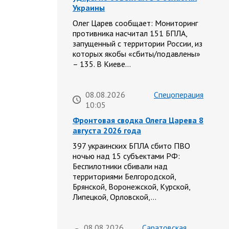
Украины
Олег Царев сообщает: Мониторинг
противника насчитал 151 БПЛА,
запущенный с территории России, из
которых якобы «сбиты/подавлены»
– 135. В Киеве…
08.08.2026
Спецоперация
10:05
Фронтовая сводка Олега Царева 8
августа 2026 года
397 украинских БПЛА сбито ПВО
ночью над 15 субъектами РФ:
Беспилотники сбивали над
территориями Белгородской,
Брянской, Воронежской, Курской,
Липецкой, Орловской,…
08.08.2026
Саратовская