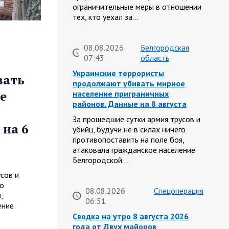
ограничительные меры в отношении
тех, кто уехал за…
08.08.2026
Белгородская
07:43
область
Украинские террористы
вать
продолжают убивать мирное
е
население приграничных
районов. Данные на 8 августа
За прошедшие сутки армия трусов и
 на 6
убийц, будучи не в силах ничего
противопоставить на поле боя,
атаковала гражданское население
Белгородской…
сов и
го
08.08.2026
Спецоперация
,
06:51
ение
Сводка на утро 8 августа 2026
года от Двух майоров