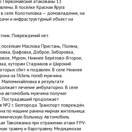
ор Первомайский атакованы 13
влены. В посёлке Красная Яруга
 в селе Колотиловка — домовладение, на
дачи и инфраструктурный объект на
тник. Повреждений нет.
 посёлкам Маслова Пристань, Поляна,
овка, Графовка, Доброе, Зиборовка,
овое, Муром, Нижнее Берёзово-Второе,
вка, хуторам Стадников и Широкий
которых сбит и подавлен. В селе Нижнее
рона на ГАЗель погиб мужчина.
е Маломихайловка в результате
должает лечение амбулаторно. В селе
на автомобиль мужчина получил
а. Пострадавший продолжает
е №2 г. Белгорода. Транспорт повреждён.
на по машине ранена мирная жительница.
линическую больницу. Автомобиль
вая Таволжанка при отражении атаки FPV-
ную травму и баротравму. Медицинская