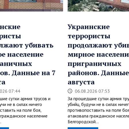
нские
Украинские
ристы
террористы
лжают убивать
продолжают уби
е население
мирное населени
раничных
приграничных
ов. Данные на 7
районов. Данные
та
августа
2026 07:44
06.08.2026 07:53
шие сутки армия трусов и
За прошедшие сутки армия тру
учи не в силах ничего
убийц, будучи не в силах ниче
ставить на поле боя,
противопоставить на поле боя
 гражданское население
атаковала гражданское насел
…
Белгородской…