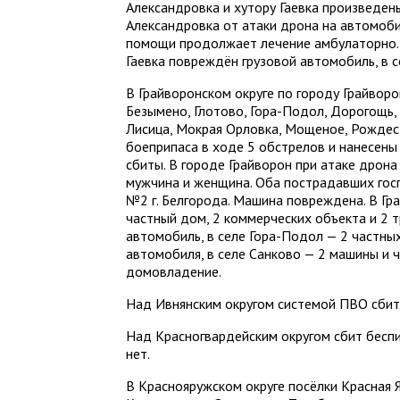
Александровка и хутору Гаевка произведены
Александровка от атаки дрона на автомоби
помощи продолжает лечение амбулаторно.
Гаевка повреждён грузовой автомобиль, в 
В Грайворонском округе по городу Грайворон
Безымено, Глотово, Гора-Подол, Дорогощь,
Лисица, Мокрая Орловка, Мощеное, Рождес
боеприпаса в ходе 5 обстрелов и нанесены
сбиты. В городе Грайворон при атаке дрона
мужчина и женщина. Оба пострадавших гос
№2 г. Белгорода. Машина повреждена. В Г
частный дом, 2 коммерческих объекта и 2 т
автомобиль, в селе Гора-Подол — 2 частных
автомобиля, в селе Санково — 2 машины и ч
домовладение.
Над Ивнянским округом системой ПВО сбит
Над Красногвардейским округом сбит бесп
нет.
В Краснояружском округе посёлки Красная Яр