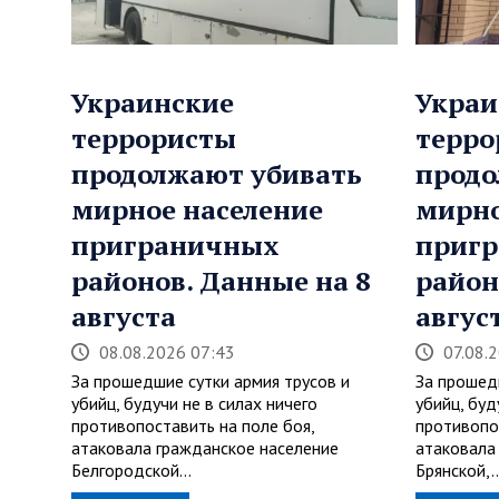
Украинские
Украи
террористы
терро
продолжают убивать
продо
мирное население
мирно
приграничных
приг
районов. Данные на 8
район
августа
авгус
08.08.2026 07:43
07.08.
За прошедшие сутки армия трусов и
За прошед
убийц, будучи не в силах ничего
убийц, буд
противопоставить на поле боя,
противопо
атаковала гражданское население
атаковала
Белгородской…
Брянской,