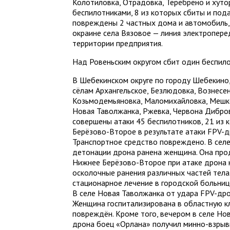
Колотиловка, Отрадовка, Теребрено и хут
беспилотниками, 8 из которых сбиты и пода
повреждены 2 частных дома и автомобиль,
окраине села Вязовое — линия электропере
территории предприятия.
Над Ровеньским округом сбит один беспило
В Шебекинском округе по городу Шебекино,
сёлам Архангельское, Безлюдовка, Вознесен
Козьмодемьяновка, Маломихайловка, Мешк
Новая Таволжанка, Ржевка, Червона Дибро
совершены атаки 45 беспилотников, 21 из 
Берёзово-Второе в результате атаки FPV-д
Транспортное средство повреждено. В сел
детонации дрона ранена женщина. Она про
Нижнее Берёзово-Второе при атаке дрона 
осколочные ранения различных частей тел
стационарное лечение в городской больниц
В селе Новая Таволжанка от удара FPV-дро
Женщина госпитализирована в областную к
повреждён. Кроме того, вечером в селе Но
дрона боец «Орлана» получил минно-взрыв