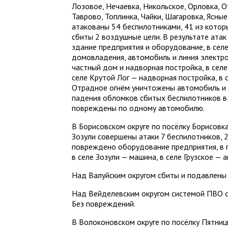
Лозовое, Нечаевка, Никольское, Орловка, О
Таврово, Топлинка, Чайки, Шагаровка, Ясны
атакованы 54 беспилотниками, 41 из котор
сбиты 2 воздушные цели. В результате ата
здание предприятия и оборудование, в селе
домовладения, автомобиль и линия электро
частный дом и надворная постройка, в сел
селе Крутой Лог — надворная постройка, в 
Отрадное огнём уничтожены автомобиль и 
падения обломков сбитых беспилотников в 
повреждены по одному автомобилю.
В Борисовском округе по посёлку Борисовка,
Зозули совершены атаки 7 беспилотников, 2
повреждено оборудование предприятия, в 
в селе Зозули — машина, в селе Грузское —
Над Валуйским округом сбиты и подавлены 
Над Вейделевским округом системой ПВО с
Без повреждений.
В Волоконовском округе по посёлку Пятниц