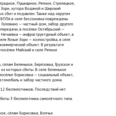
традное, Пушкарное, Репное, Стрелецкое,
е Зори, хутора Водяной и Широкий
ых сбит и подавлен. Также над округом
к БПЛА в селе Бессоновка повреждены
 Головино — частный дом, забор другого
передачи, в посёлке Октябрьский —
е Нечаевка — инфраструктурный объект, в
селе Ясные Зори — хозпостройка, в селе
коммерческий объект. В результате
посёлке Майский и селе Репное
 сёлам Беленькое, Берёзовка, Грузское и
 из которых сбиты. В селе Беленькое
посёлке Борисовка — социальный объект,
 автомобиль и забор частного дома.
12 беспилотников. Последствий нет.
биты 3 беспилотника самолётного типа.
кое, сёлам Борисовка, Волчья