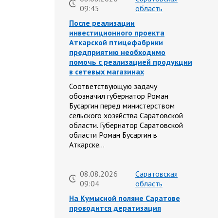
09:45
область
После реализации
инвестиционного проекта
Аткарской птицефабрики
предприятию необходимо
помочь с реализацией продукции
в сетевых магазинах
Соответствующую задачу
обозначил губернатор Роман
Бусаргин перед министерством
сельского хозяйства Саратовской
области. Губернатор Саратовской
области Роман Бусаргин в
Аткарске…
08.08.2026
Саратовская
09:04
область
На Кумысной поляне Саратове
проводится дератизация