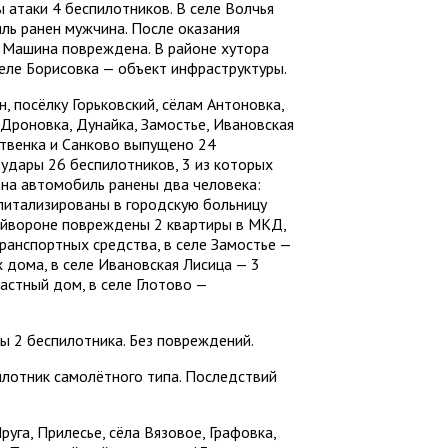
 атаки 4 беспилотников. В селе Волчья
ль ранен мужчина. После оказания
 Машина повреждена. В районе хутора
селе Борисовка — объект инфраструктуры.
, посёлку Горьковский, сёлам Антоновка,
 Дроновка, Дунайка, Замостье, Ивановская
твенка и Санково выпущено 24
 удары 26 беспилотников, 3 из которых
 на автомобиль ранены два человека:
питализированы в городскую больницу
райвороне повреждены 2 квартиры в МКД,
ранспортных средства, в селе Замостье —
 дома, в селе Ивановская Лисица — 3
астный дом, в селе Глотово —
ы 2 беспилотника. Без повреждений.
илотник самолётного типа. Последствий
уга, Прилесье, сёла Вязовое, Графовка,