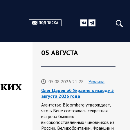
ПОДПИСКА
05 АВГУСТА
ских
05.08.2026 21:28
Украина
Олег Царев об Украине к исходу 5
августа 2026 года
Агентство Bloomberg утверждает,
что в Вене состоялась секретная
встреча бывших
высокопоставленных чиновников из
России, Великобритании, Франции и