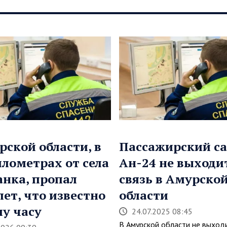
рской области, в
Пассажирский с
илометрах от села
Ан-24 не выходи
нка, пропал
связь в Амурско
лет, что известно
области
му часу
24.07.2025 08:45
В Амурской области не выходи