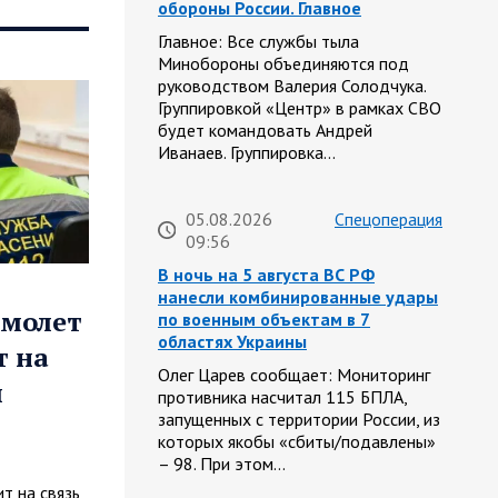
обороны России. Главное
Главное: Все службы тыла
Минобороны объединяются под
руководством Валерия Солодчука.
Группировкой «Центр» в рамках СВО
будет командовать Андрей
Иванаев. Группировка…
05.08.2026
Спецоперация
09:56
В ночь на 5 августа ВС РФ
нанесли комбинированные удары
амолет
по военным объектам в 7
областях Украины
т на
Олег Царев сообщает: Мониторинг
й
противника насчитал 115 БПЛА,
запущенных с территории России, из
которых якобы «сбиты/подавлены»
– 98. При этом…
т на связь