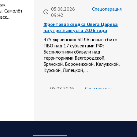
как
05.08.2026
Спецоперация
ы. Самолёт
09:42
овск…
Фронтовая сводка Олега Царева
на утро 5 августа 2026 года
475 украинских БПЛА ночью сбито
ПВО над 17 субъектами РФ:
Беспилотники сбивали над
территориями Белгородской,
Брянской, Воронежской, Калужской,
Курской, Липецкой,…
05.08.2026
Саратовская
09:15
область
Санитарно-эпидемиологическая
обстановка в Саратовской
области остается стабильной
Сохранение эпидемиологического
благополучия населения обсудил