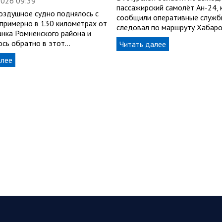
2026 09:39
пассажирский самолёт Ан-24, 
Воздушное судно поднялось с
сообщили оперативные служб
примерно в 130 километрах от
следовал по маршруту Хабар
анка Ромненского района и
ось обратно в этот…
Читать далее
алее