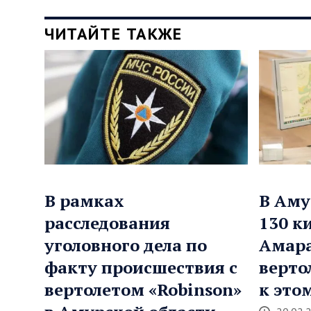
ЧИТАЙТЕ ТАКЖЕ
В рамках
В Аму
расследования
130 к
уголовного дела по
Амара
факту происшествия с
верто
вертолетом «Robinson»
к это