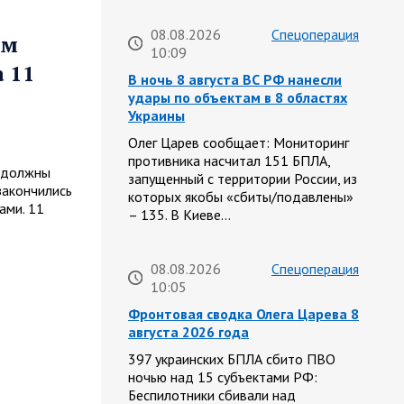
08.08.2026
Спецоперация
ем
10:09
а 11
В ночь 8 августа ВС РФ нанесли
удары по объектам в 8 областях
Украины
Олег Царев сообщает: Мониторинг
противника насчитал 151 БПЛА,
е должны
запущенный с территории России, из
закончились
которых якобы «сбиты/подавлены»
ами. 11
– 135. В Киеве…
08.08.2026
Спецоперация
10:05
Фронтовая сводка Олега Царева 8
августа 2026 года
397 украинских БПЛА сбито ПВО
ночью над 15 субъектами РФ:
Беспилотники сбивали над