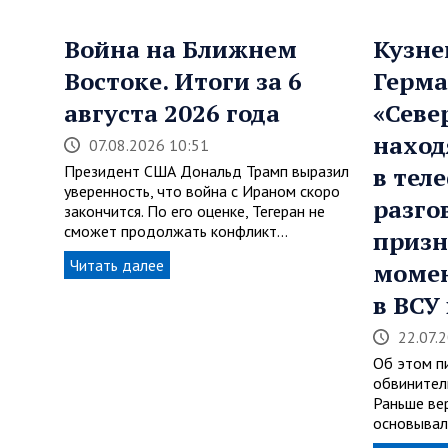
Война на Ближнем
Кузне
Востоке. Итоги за 6
Герма
августа 2026 года
«Севе
наход
07.08.2026 10:51
Президент США Дональд Трамп выразил
в тел
уверенность, что война с Ираном скоро
разго
закончится. По его оценке, Тегеран не
сможет продолжать конфликт…
призн
Читать далее
момен
в ВСУ
22.07.
Об этом пи
обвинител
Раньше ве
основывал