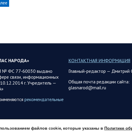
алее
ЛАС НАРОДА»
КОНТАКТНАЯ ИНФОРМАЦИЯ
 № ФС 77-60030 выдано
Главный-редактор — Дмитрий 
фере связи, информационных
Общая почта редакции сайта:
10.12.2014 г. Учредитель —
glasnarod@mail.ru
А»
применяются
рекомендательные
использованием файлов cookie, которые указаны в
Политике об
© 2013 - 2026