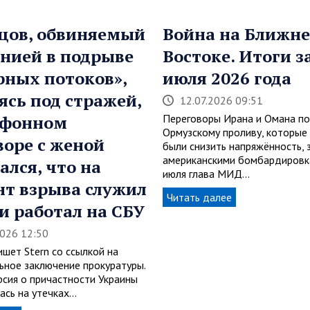
цов, обвиняемый
Война на Ближн
нией в подрыве
Востоке. Итоги з
рных потоков»,
июля 2026 года
ясь под стражей,
12.07.2026 09:51
ефонном
Переговоры Ирана и Омана по
Ормузскому проливу, которы
воре с женой
были снизить напряжённость, 
американскими бомбардировк
ался, что на
июля глава МИД…
т взрыва служил
Читать далее
 и работал на СБУ
2026 12:50
шет Stern со ссылкой на
ьное заключение прокуратуры.
рсия о причастности Украины
ась на утечках…