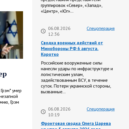
группировок «Север», «Запад»,
«Центр», «Юг»…
06.08.2026
Спецоперация
12:36
Сводка военных действий от
Минобороны РФ 6 августа.
Коротко
Российские вооруженные силы
нанесли удары по инфраструктуре и
ер
логистическим узлам,
задействованным ВСУ, в течение
суток. Потери украинской стороны,
Грэм* умер
вызванные…
незапной
мню, Грэм
06.08.2026
Спецоперация
10:19
Фронтовая сводка Олега Царева