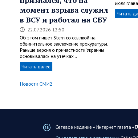
июля гла
момент взрыва служил
Читать д
в ВСУ и работал на СБУ
22.07.2026 12:50
Об этом пишет Stern со ссылкой на
обвинительное заключение прокуратуры.
Раньше версия о причастности Украины
основывалась на утечках…
Читать далее
Новости СМИ2
Сетевое издание «Интернет газета
«Г
Свидетельство о регистрации
СМИ: ЭЛ