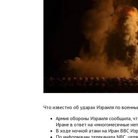
Что известно об ударах Израиля по военны
Армия обороны Израиля сообщила, чт
Иране в ответ на «многомесячные не
В ходе ночной атаки на Иран ВВС Из
По информации телеканала NBC, целя