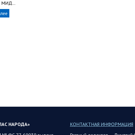
ва МИД…
алее
ЛАС НАРОДА»
КОНТАКТНАЯ ИНФОРМАЦИЯ
 № ФС 77-60030 выдано
Главный-редактор — Дмитрий 