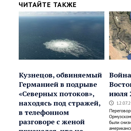
ЧИТАЙТЕ ТАКЖЕ
Кузнецов, обвиняемый
Война
Германией в подрыве
Восто
«Северных потоков»,
июля 
находясь под стражей,
12.07.
в телефонном
Переговор
Ормузском
разговоре с женой
были сниз
американс
признался, что на