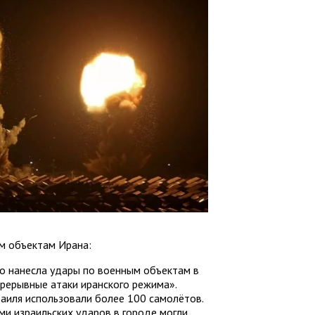
м объектам Ирана:
о нанесла удары по военным объектам в
прерывные атаки иранского режима».
раиля использовали более 100 самолётов.
ми израильских ударов в городе могли