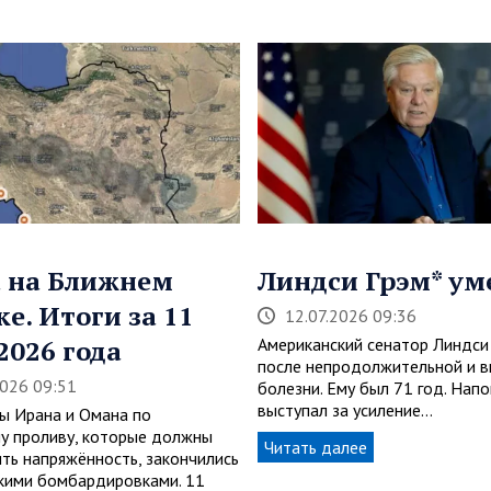
 на Ближнем
Линдси Грэм* ум
ке. Итоги за 11
12.07.2026 09:36
2026 года
Американский сенатор Линдси 
после непродолжительной и в
2026 09:51
болезни. Ему был 71 год. Напо
выступал за усиление…
ы Ирана и Омана по
у проливу, которые должны
Читать далее
ить напряжённость, закончились
кими бомбардировками. 11