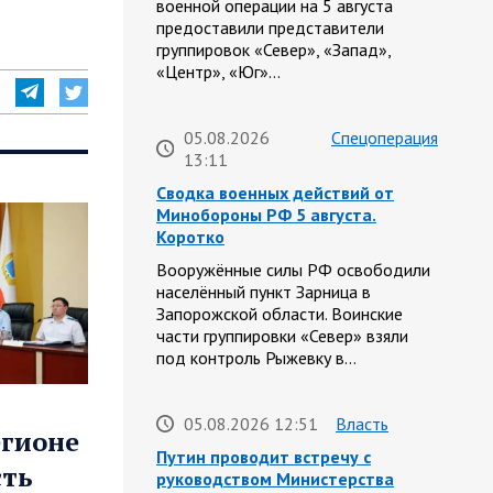
военной операции на 5 августа
предоставили представители
группировок «Север», «Запад»,
«Центр», «Юг»…
05.08.2026
Спецоперация
13:11
Сводка военных действий от
Минобороны РФ 5 августа.
Коротко
Вооружённые силы РФ освободили
населённый пункт Зарница в
Запорожской области. Воинские
части группировки «Север» взяли
под контроль Рыжевку в…
05.08.2026 12:51
Власть
егионе
Путин проводит встречу с
сть
руководством Министерства