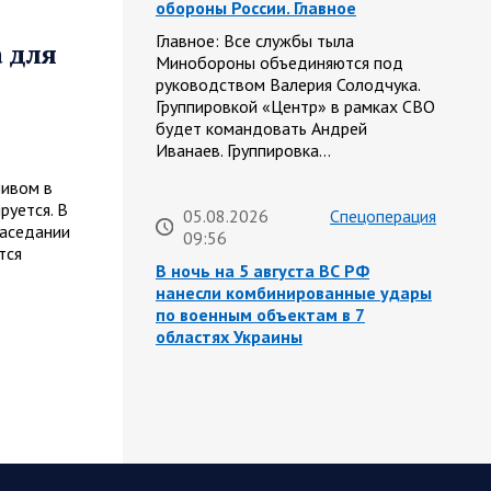
обороны России. Главное
Главное: Все службы тыла
 для
Минобороны объединяются под
руководством Валерия Солодчука.
Группировкой «Центр» в рамках СВО
будет командовать Андрей
Иванаев. Группировка…
ливом в
руется. В
05.08.2026
Спецоперация
заседании
09:56
тся
В ночь на 5 августа ВС РФ
нанесли комбинированные удары
по военным объектам в 7
областях Украины
Олег Царев сообщает: Мониторинг
противника насчитал 115 БПЛА,
запущенных с территории России, из
которых якобы «сбиты/подавлены»
– 98. При этом…