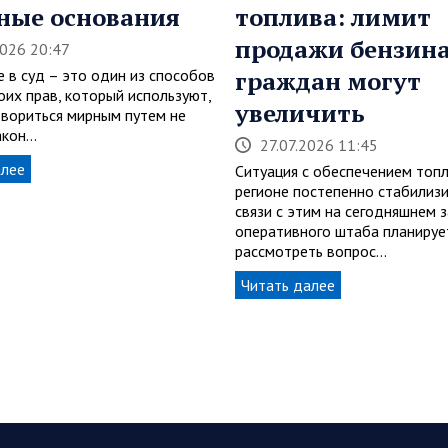
ные основания
топлива: лимит
продажи бензина
2026 20:47
 в суд – это один из способов
граждан могут
оих прав, который используют,
увеличить
овориться мирным путем не
акон…
27.07.2026 11:45
алее
Ситуация с обеспечением топ
регионе постепенно стабилизи
связи с этим на сегодняшнем 
оперативного штаба планируе
рассмотреть вопрос…
Читать далее