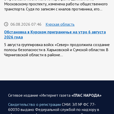
Московскому проспекту, изменена работы общественного
транспорта. Судя по записям с кналов противника, его…
06.08.2026 07:46
Курская область
Обстановка в Курском приграничье на утро 6 августа
2026 года
5 августа группировка войск «Север» продолжила создание
полосы безопасности в Харьковской и Сумской областях В
Черниговской области в районе…
05 АВГУСТА
Сетевое издание «Интернет газета
«ГЛАС НАРОДА»
05.08.2026 21:28
Украина
Олег Царев об Украине к исходу 5 августа 2026 года
Свидетельство о регистрации
СМИ: ЭЛ № ФС 77-
60030 выдано Федеральной службой по надзору в
Агентство Bloomberg утверждает, что в Вене состоялась