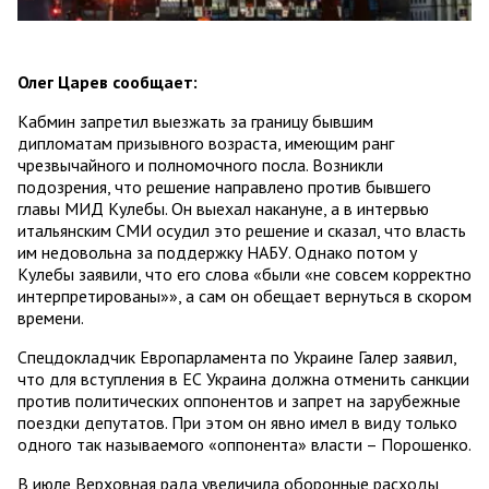
Олег Царев сообщает:
Кабмин запретил выезжать за границу бывшим
дипломатам призывного возраста, имеющим ранг
чрезвычайного и полномочного посла. Возникли
подозрения, что решение направлено против бывшего
главы МИД Кулебы. Он выехал накануне, а в интервью
итальянским СМИ осудил это решение и сказал, что власть
им недовольна за поддержку НАБУ. Однако потом у
Кулебы заявили, что его слова «были «не совсем корректно
интерпретированы»», а сам он обещает вернуться в скором
времени.
Спецдокладчик Европарламента по Украине Галер заявил,
что для вступления в ЕС Украина должна отменить санкции
против политических оппонентов и запрет на зарубежные
поездки депутатов. При этом он явно имел в виду только
одного так называемого «оппонента» власти – Порошенко.
В июле Верховная рада увеличила оборонные расходы