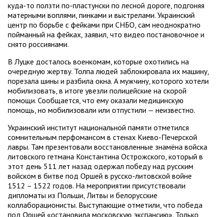
куда-то ползти по-пластунски по лесной дороге, подгоняя
матерными воплями, пинками и выстрелами. Украинский
центр по борьбе с фейками при СНБО, сам неоднократно
пойманный на фейках, заявил, что видео постановочное и
снято россиянами.
В Луцке досталось военкомам, которые охотились на
очередную жертву. Толпа людей заблокировала их машину,
порезала шины и разбила окна. А мужчину, которого хотели
мобилизовать, в итоге увезли полицейские на скорой
помощи. Сообщается, что ему оказали медицинскую
помощь, но мобилизовали или отпустили — неизвестно.
Украинский институт национальной памяти отметился
сомнительным перфомансом в стенах Киево-Печерской
лавры. Там презентовали восстановленные знамёна войска
литовского гетмана Константина Острожского, который в
этот день 511 лет назад одержал победу над русским
войском в битве под Оршей в русско-литовской войне
1512 – 1522 годов. На мероприятии присутствовали
дипломаты из Польши, Литвы и белорусские
коллаборационисты. Выступающие отметили, что победа
под Оршей «остановила московскую экспансию». Только