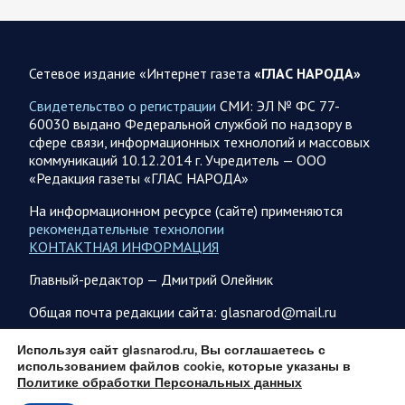
Калужской, Курской,…
06.08.2026 07:53
Белгородская область
Сетевое издание «Интернет газета
«ГЛАС НАРОДА»
Украинские террористы продолжают убивать мирное
население приграничных районов. Данные на 6 августа
Свидетельство о регистрации
СМИ: ЭЛ № ФС 77-
60030 выдано Федеральной службой по надзору в
За прошедшие сутки армия трусов и убийц, будучи не в
сфере связи, информационных технологий и массовых
силах ничего противопоставить на поле боя, атаковала
коммуникаций 10.12.2014 г. Учредитель — ООО
гражданское население Белгородской…
«Редакция газеты «ГЛАС НАРОДА»
На информационном ресурсе (сайте) применяются
06.08.2026 07:49
Спецоперация
рекомендательные технологии
Сводка на утро 6 августа 2026 года от Двух майоров
КОНТАКТНАЯ ИНФОРМАЦИЯ
В Ярославле после налета перекрыто движение по
Главный-редактор — Дмитрий Олейник
Московскому проспекту, изменена работы общественного
транспорта. Судя по записям с кналов противника, его…
Общая почта редакции сайта: glasnarod@mail.ru
ПОДПИСКА
Используя сайт glasnarod.ru, Вы соглашаетесь с
06.08.2026 07:46
Курская область
использованием файлов cookie, которые указаны в
Политике обработки Персональных данных
Обстановка в Курском приграничье на утро 6 августа