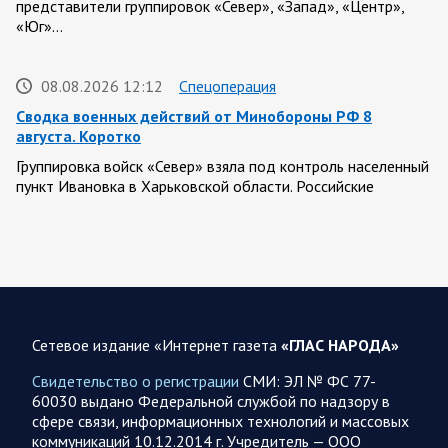
представители группировок «Север», «Запад», «Центр»,
«Юг»…
08.08.2026 12:12
Спецоперация
Сводка военных действий от Минобороны РФ 8
августа. Коротко
Группировка войск «Север» взяла под контроль населенный
пункт Ивановка в Харьковской области. Российские
вооруженные силы за последние сутки поразили…
08.08.2026 10:09
Спецоперация
В ночь 8 августа ВС РФ нанесли удары по объектам в 8
областях Украины
Сетевое издание «Интернет газета
«ГЛАС НАРОДА»
Олег Царев сообщает: Мониторинг противника насчитал
151 БПЛА, запущенный с территории России, из которых
Свидетельство о регистрации
СМИ: ЭЛ № ФС 77-
якобы «сбиты/подавлены» – 135. В Киеве…
60030 выдано Федеральной службой по надзору в
сфере связи, информационных технологий и массовых
коммуникаций 10.12.2014 г. Учредитель — ООО
08.08.2026 10:05
Спецоперация