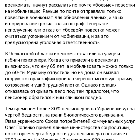
военкоматы начнут рассылать по почте «боевые» повестки
на мобилизацию. Раньше по почте отправляли только
повестки в военкомат для обновления данных, и за их
игнорирование грозил только штраф. Теперь же
неполучение или отказ от «боевой» повестки может
считаться уклонением от мобилизации, и за это
предусмотрена уголовная ответственность.
В Черкасской области военкомы схватили на улице и
избили пенсионера. Когда его привезли в военкомат,
выяснилось, что ему 65 лет, а мобилизовать можно только
до 60-ти. Мужчину отпустили, но из дома он вызвал
скорую, которая зафиксировала черепно-мозговую травму,
сотрясение и ушиб грудной клетки. Однако полиция
отказалась открывать дело под тем предлогом, что
пенсионер обратился к ним слишком поздно.
Тем временем более 80% пенсионеров на Украине живут за
чертой бедности, на грани биологического выживания.
Глава украинского Союза потребителей коммунальных услуг
Олег Попенко привёл данные министерства соцполитики,
по которым черта бедности для пенсионера составляет
7092 гривны. На Украине 10 миллионов 300 тысяч