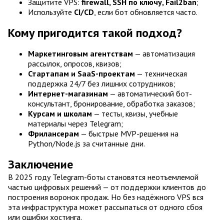
Защитите VPS:
firewall, SSH по ключу, Fail2ban
;
Используйте
CI/CD
, если бот обновляется часто.
Кому пригодится такой подход?
Маркетинговым агентствам
— автоматизация
рассылок, опросов, квизов;
Стартапам и SaaS-проектам
— техническая
поддержка 24/7 без лишних сотрудников;
Интернет-магазинам
— автоматический бот-
консультант, бронирование, обработка заказов;
Курсам и школам
— тесты, квизы, учебные
материалы через Telegram;
Фрилансерам
— быстрые MVP-решения на
Python/Node.js за считанные дни.
Заключение
В 2025 году Telegram-боты становятся неотъемлемой
частью цифровых решений — от поддержки клиентов до
построения воронок продаж. Но без надёжного VPS вся
эта инфраструктура может рассыпаться от одного сбоя
или ошибки хостинга.