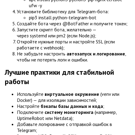
ufw -y
Установите библиотеку для Telegram-бота:
pip3 install python-telegram-bot
Создайте бота через @BotFather и получите токен;
Запустите скрипт бота, желательно —
через systemd или pm2 (если Node.js);
Откройте нужные порты и настройте SSL (если
работаете с webhook);
Не забудьте настроить
автозапуск и логирование
,
чтобы не потерять логи и ошибки.
Лучшие практики для стабильной
работы
Используйте
виртуальное окружение
(venv или
Docker) — для изоляции зависимостей;
Настройте
бэкапы базы данных и кода
;
Подключите
систему мониторинга
(например,
UptimeRobot или Netdata);
Добавьте логирование с отправкой ошибок в
Telegram;