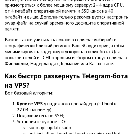
присмотреться к более мощному серверу: 2–4 ядра CPU,
от 4 гигабайт оперативной памяти и SSD-диск на 40
гигабайт и выше. Дополнительно рекомендуется настроить
swap-файл на случай временного дефицита оперативной
памяти.
Важно также учитывать локацию сервера: выбирайте
географически близкий регион к Вашей аудитории, чтобы
минимизировать задержку и ускорить отклик бота. Для
пользователей из СНГ хорошим выбором станут сервера в
Финляндии, Нидерландах, Германии или Казахстане.
Как быстро развернуть Telegram-бота
на VPS?
Вот базовый алгоритм:
Купите VPS
у надёжного провайдера (с Ubuntu
22.04, например);
Подключитесь по SSH;
Установите нужное ПО:
sudo apt updatesudo
apt install python3 python3-pip nginx certbot