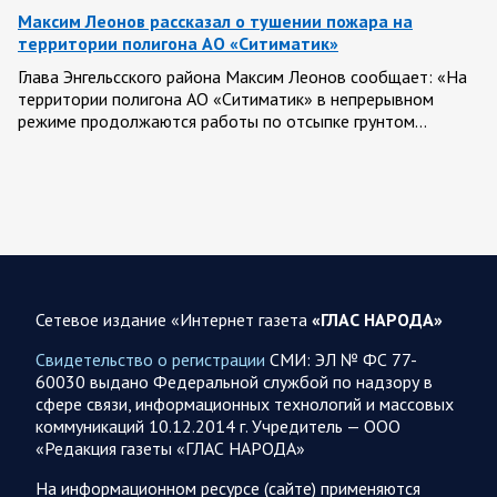
Максим Леонов рассказал о тушении пожара на
территории полигона АО «Ситиматик»
Глава Энгельсского района Максим Леонов сообщает: «На
территории полигона АО «Ситиматик» в непрерывном
режиме продолжаются работы по отсыпке грунтом…
07.08.2026 12:42
Спецоперация
Брифинг Минобороны РФ: новые данные о ходе
спецоперации 7 августа 2026 года
Новую информацию о ходе проведения ВС РФ
специальной военной операции на 7 августа предоставили
Сетевое издание «Интернет газета
«ГЛАС НАРОДА»
представители группировок «Север», «Запад», «Центр»,
«Юг»…
Свидетельство о регистрации
СМИ: ЭЛ № ФС 77-
60030 выдано Федеральной службой по надзору в
сфере связи, информационных технологий и массовых
07.08.2026 12:29
Спецоперация
коммуникаций 10.12.2014 г. Учредитель — ООО
Сводка военных действий от Минобороны РФ 7
«Редакция газеты «ГЛАС НАРОДА»
августа. Коротко
На информационном ресурсе (сайте) применяются