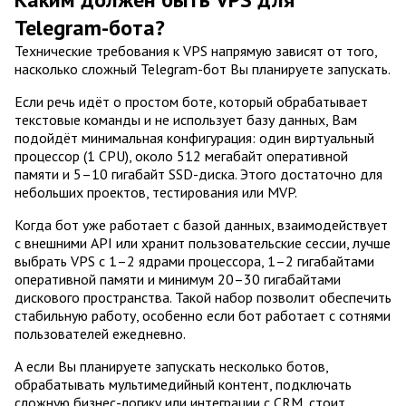
Telegram-бота?
Технические требования к VPS напрямую зависят от того,
насколько сложный Telegram-бот Вы планируете запускать.
Если речь идёт о простом боте, который обрабатывает
текстовые команды и не использует базу данных, Вам
подойдёт минимальная конфигурация: один виртуальный
процессор (1 CPU), около 512 мегабайт оперативной
памяти и 5–10 гигабайт SSD-диска. Этого достаточно для
небольших проектов, тестирования или MVP.
Когда бот уже работает с базой данных, взаимодействует
с внешними API или хранит пользовательские сессии, лучше
выбрать VPS с 1–2 ядрами процессора, 1–2 гигабайтами
оперативной памяти и минимум 20–30 гигабайтами
дискового пространства. Такой набор позволит обеспечить
стабильную работу, особенно если бот работает с сотнями
пользователей ежедневно.
А если Вы планируете запускать несколько ботов,
обрабатывать мультимедийный контент, подключать
сложную бизнес-логику или интеграции с CRM, стоит