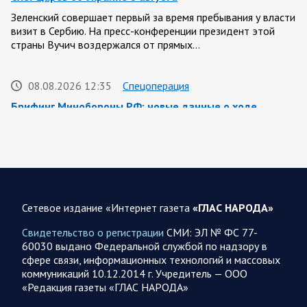
Зеленский совершает первый за время пребывания у власти
визит в Сербию. На пресс-конференции президент этой
страны Вучич воздержался от прямых…
08.08.2026 12:35
Спецоперация
Брифинг Минобороны РФ: новые данные о ходе
спецоперации 8 августа 2026 года
Новую информацию о ходе проведения ВС РФ
специальной военной операции на 8 августа предоставили
представители группировок «Север», «Запад», «Центр»,
«Юг»…
Сетевое издание «Интернет газета
«ГЛАС НАРОДА»
08.08.2026 12:12
Спецоперация
Свидетельство о регистрации
СМИ: ЭЛ № ФС 77-
Сводка военных действий от Минобороны РФ 8
60030 выдано Федеральной службой по надзору в
августа. Коротко
сфере связи, информационных технологий и массовых
коммуникаций 10.12.2014 г. Учредитель — ООО
Группировка войск «Север» взяла под контроль населенный
«Редакция газеты «ГЛАС НАРОДА»
пункт Ивановка в Харьковской области. Российские
вооруженные силы за последние сутки поразили…