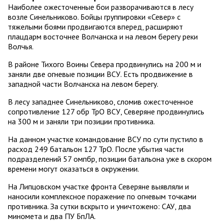
Наиболее ожесточенные бои разворачиваются в лесу
возле Синельниково. Бойцы группировки «Север» с
тяжелыми боями продвигаются вперед, расширяют
плацдарм восточнее Волчанска и на левом берегу реки
Волчья.
В районе Тихого Воины Севера продвинулись на 200 м и
заняли две огневые позиции ВСУ. Есть продвижение в
западной части Волчанска на левом берегу.
В лесу западнее Синельниково, сломив ожесточенное
сопротивление 127 обр ТрО ВСУ, Северяне продвинулись
на 300 м и заняли три позиции противника.
На данном участке командование ВСУ по сути пустило в
расход 249 батальон 127 ТрО. После убытия части
подразделений 57 омпбр, позиции батальона уже в скором
времени могут оказаться в окружении.
На Липцовском участке фронта Северяне выявляли и
наносили комплексное поражение по огневым точками
противника. За сутки вскрыто и уничтожено: САУ, два
миномета и два ПУ БпЛА.