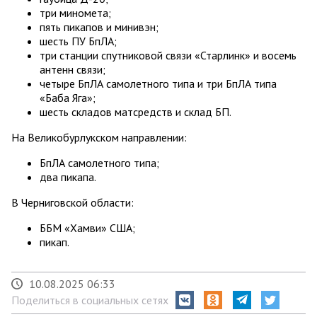
три миномета;
пять пикапов и минивэн;
шесть ПУ БпЛА;
три станции спутниковой связи «Старлинк» и восемь
антенн связи;
четыре БпЛА самолетного типа и три БпЛА типа
«Баба Яга»;
шесть складов матсредств и склад БП.
На Великобурлукском направлении:
БпЛА самолетного типа;
два пикапа.
В Черниговской области:
ББМ «Хамви» США;
пикап.
10.08.2025 06:33
Поделиться в социальных сетях