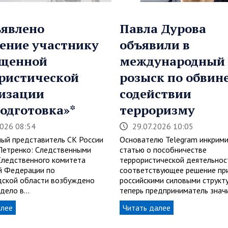
явлено
Павла Дурова
ение участнику
объявили в
ещенной
международный
ристической
розыск по обвин
изации
содействии
одготовка»*
терроризму
2026 08:54
29.07.2026 10:05
ый представитель СК России
Основателю Telegram инкрим
Петренко: Следственными
статью о пособничестве
Следственного комитета
террористической деятельнос
й Федерации по
соответствующее решение пр
ской области возбуждено
российскими силовыми структу
 дело в…
теперь предприниматель знач
алее
Читать далее