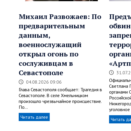
Михаил Развожаев: По
Предъ
предварительным
обвин
данным,
запр
военнослужащий
терро
открыл огонь по
орган
сослуживцам в
«Артп
Севастополе
31.07.
Официальн
04.08.2026 09:06
Светлана 
Глава Севастополя сообщает: Трагедия в
органами 
Севастополе. В селе Хмельницком
Российско
произошло чрезвычайное происшествие.
Нижегород
По…
уголовное
Читать далее
Читать д