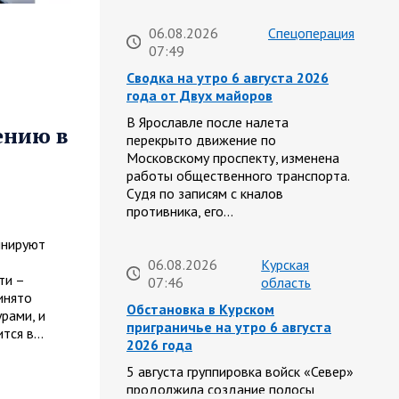
06.08.2026
Спецоперация
07:49
Сводка на утро 6 августа 2026
года от Двух майоров
В Ярославле после налета
ению в
перекрыто движение по
Московскому проспекту, изменена
работы общественного транспорта.
Судя по записям с кналов
противника, его…
инируют
06.08.2026
Курская
ти –
07:46
область
инято
Обстановка в Курском
рами, и
приграничье на утро 6 августа
ится в…
2026 года
5 августа группировка войск «Север»
продолжила создание полосы