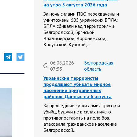
на утро 5 августа 2026 года
За ночь силами ПВО перехвачены и
уничтожены 605 украинских БПЛА:
БПЛА сбивали над территориями
Белгородской, Брянской,
Владимирской, Воронежской,
Калужской, Курской,…
06.08.2026
Белгородская
07:53
область
Украинские террористы
продолжают убивать мирное
население приграничных
районов. Данные на 6 августа
За прошедшие сутки армия трусов и
убийц, будучи не в силах ничего
противопоставить на поле боя,
атаковала гражданское население
Белгородской…