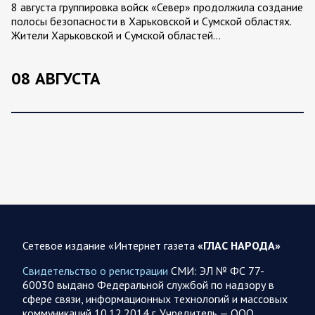
8 августа группировка войск «Север» продолжила создание
полосы безопасности в Харьковской и Сумской областях.
Жители Харьковской и Сумской областей…
08 АВГУСТА
08.08.2026 20:10
Украина
Олег Царев об Украине 8 августа
Зеленский совершает первый за время пребывания у власти
визит в Сербию. На пресс-конференции президент этой
страны Вучич воздержался от прямых…
Сетевое издание «Интернет газета
«ГЛАС НАРОДА»
08.08.2026 12:35
Спецоперация
Свидетельство о регистрации
СМИ: ЭЛ № ФС 77-
Брифинг Минобороны РФ: новые данные о ходе
60030 выдано Федеральной службой по надзору в
спецоперации 8 августа 2026 года
сфере связи, информационных технологий и массовых
коммуникаций 10.12.2014 г. Учредитель — ООО