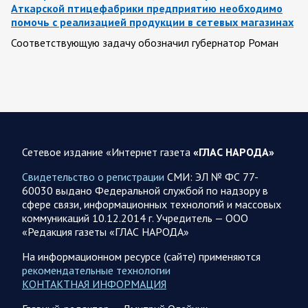
Аткарской птицефабрики предприятию необходимо
помочь с реализацией продукции в сетевых магазинах
Соответствующую задачу обозначил губернатор Роман
Бусаргин перед министерством сельского хозяйства
Саратовской области. Губернатор Саратовской области
Роман Бусаргин в Аткарске…
08.08.2026 09:04
Саратовская область
На Кумысной поляне Саратове проводится
Сетевое издание «Интернет газета
«ГЛАС НАРОДА»
дератизация
Свидетельство о регистрации
СМИ: ЭЛ № ФС 77-
Как сообщили в министерстве природных ресурсов и
60030 выдано Федеральной службой по надзору в
экологии области, обработку территории отравляющим
сфере связи, информационных технологий и массовых
веществом планируется произвести с 7 по 10 августа…
коммуникаций 10.12.2014 г. Учредитель — ООО
«Редакция газеты «ГЛАС НАРОДА»
08.08.2026 08:34
Саратовская область
На информационном ресурсе (сайте) применяются
Бусаргин: Уважаемые спортсмены, тренеры, участники
рекомендательные технологии
физкультурного движения, ветераны и любители
КОНТАКТНАЯ ИНФОРМАЦИЯ
спорта! Поздравляю вас с Днем физкультурника