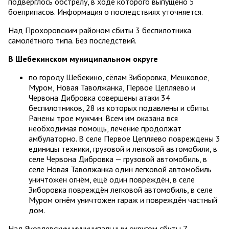
подверглось обстрелу, в ходе которого выпущено 5
боеприпасов. Информация о последствиях уточняется.
Над Прохоровским районом сбиты 3 беспилотника
самолётного типа. Без последствий.
В Шебекинском муниципальном округе
по городу Шебекино, сёлам Зиборовка, Мешковое,
Муром, Новая Таволжанка, Первое Цепляево и
Червона Дибровка совершены атаки 34
беспилотников, 28 из которых подавлены и сбиты.
Ранены трое мужчин. Всем им оказана вся
необходимая помощь, лечение продолжат
амбулаторно. В селе Первое Цепляево повреждены 3
единицы техники, грузовой и легковой автомобили, в
селе Червона Дибровка — грузовой автомобиль, в
селе Новая Таволжанка один легковой автомобиль
уничтожен огнём, ещё один повреждён, в селе
Зиборовка повреждён легковой автомобиль, в селе
Муром огнём уничтожен гараж и повреждён частный
дом.
Над Яковлевским муниципальным округом сбиты 7